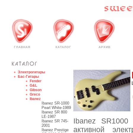
ГЛАВНАЯ
КАТАЛОГ
АРХИВ
Электрогитары
Бас-Гитары
Fender
G&L
Gibson
Greco
Ibanez
Ibanez SR-1000
Pearl White-1989
Ibanez SR 800
LE-1987
Ibanez SR1000
Ibanez SR 745-
2001
активной элек
Ibanez Prestige