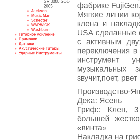
SR 3000 SOL-
фабрике FujiGen
2005
Jackson
Мягкие линии ко
Music Man
Schecter
клена и накладк
WARWICK
Washburn
USA сделанные с
Гитарное усиление
Примочки
с активным дву
Датчики
Акустические Гитары
переключения в
Ударные Инструменты
инструмент у
музыкальных з
звучит,поет, рвет
Производство-Я
Дека: Ясень
Гриф:: Клен, 3
большей жестко
«винта»
Накладка на гри