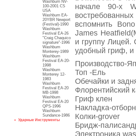
Washburn NV-
начале 90-х W
100-2001 CS
USA
востребованных 
Washburn EA-
20YBR Newport
вспомнить Bono
(Festival)-1990
Washburn
James Heatfield(
Festival EA-26
"Craig Chaquiсo
и группу Лицей. 
signature"-1996
Washburn
удобный гриф, и
Monterey-1989
Washburn
Festival EA-20-
Производство-Яп
1998
Washburn
Топ -Ель
Monterey 12-
1983
Обечайки и задн
Washburn
Festival EA-20
Флорентийский к
MB-1998
Гриф клен
Washburn
Festival EA-20
Накладка-отбор
QPS-1996
Washburn
Колки-grover
Sundance-1986
Ударные Инструменты
Бридж-палисанд
Электроника was