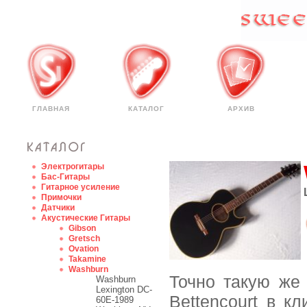
ГЛАВНАЯ
КАТАЛОГ
АРХИВ
Электрогитары
Бас-Гитары
Гитарное усиление
Примочки
Датчики
Акустические Гитары
Gibson
Gretsch
Ovation
Takamine
Washburn
Точно такую же
Washburn
Lexington DC-
Bettencourt в к
60E-1989