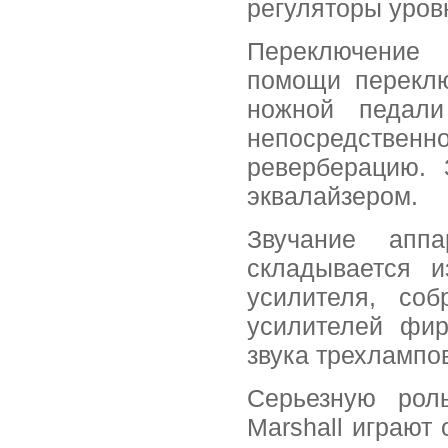
регуляторы уров
Переключение 
помощи переклю
ножной педали
непосредственно
реверберацию. 
эквалайзером.
Звучание апп
складывается и
усилителя, со
усилителей фир
звука трехлампо
Серьезную рол
Marshall играют