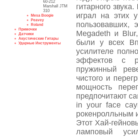
60-212
гитарного звука.
Marshall JTM
310
играл на этих 
Mesa Boogie
Peavey
пользовавших, э
Roland
Примочки
Megadeth и Blur,
Датчики
Акустические Гитары
были у всех Вп
Ударные Инструменты
усилителе полн
эффектов с ре
пружинный рев
чистого и перег
мощность перег
предпочитают са
in your face са
рокенролльным и
Этот Хай-гейнов
ламповый усил