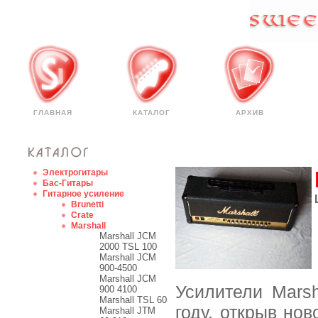
ГЛАВНАЯ
КАТАЛОГ
АРХИВ
Электрогитары
Бас-Гитары
Гитарное усиление
Brunetti
Crate
Marshall
Marshall JCM
2000 TSL 100
Marshall JCM
900-4500
Marshall JCM
Усилители Mars
900 4100
Marshall TSL 60
году, открыв но
Marshall JTM