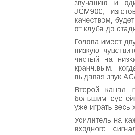
звучанию и од
JCM900, изгото
качеством, будет
от клуба до стад
Голова имеет дв
низкую чувстви
чистый на низк
кранч,вым, ког
выдавая звук AC
Второй канал 
большим сустей
уже играть весь 
Усилитель на ка
входного сигна