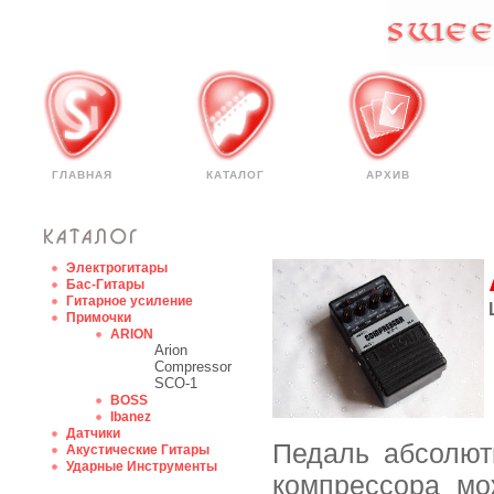
ГЛАВНАЯ
КАТАЛОГ
АРХИВ
Электрогитары
Бас-Гитары
Гитарное усиление
Примочки
ARION
Arion
Compressor
SCO-1
BOSS
Ibanez
Датчики
Педаль абсолют
Акустические Гитары
Ударные Инструменты
компрессора мо