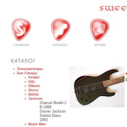
ГЛАВНАЯ
КАТАЛОГ
АРХИВ
Электрогитары
Бас-Гитары
Fender
G&L
Gibson
Greco
Ibanez
Jackson
Charvel Model 2
B-1988
Grover Jackson
Soloist Bass-
1993
Music Man