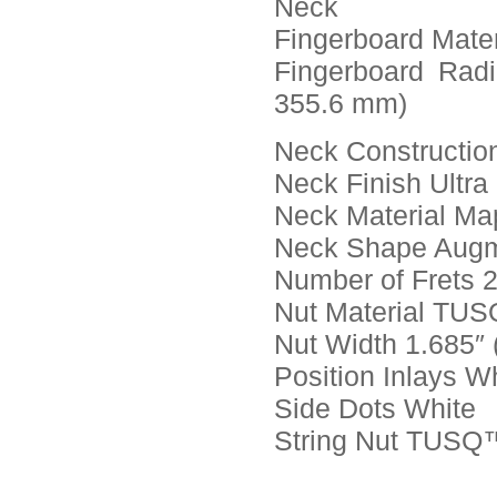
Neck
Fingerboard Mate
Fingerboard Rad
355.6 mm)
Neck Construction
Neck Finish Ultra
Neck Material Ma
Neck Shape Aug
Number of Frets 
Nut Material TU
Nut Width 1.685″
Position Inlays W
Side Dots White
String Nut TUSQ