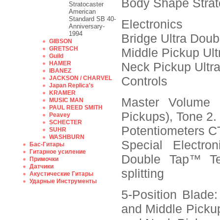
Body Shape Strat
Stratocaster
American
Standard SB 40-
Electronics
Anniversary-
1994
Bridge Ultra Do
GIBSON
GRETSCH
Middle Pickup Ul
Guild
HAMER
Neck Pickup Ultr
IBANEZ
Controls
JACKSON / CHARVEL
Japan Replica's
KRAMER
Master Volume 
MUSIC MAN
PAUL REED SMITH
Pickups), Tone 2.
Peavey
SCHECTER
Potentiometers 
SUHR
WASHBURN
Special Electr
Бас-Гитары
Гитарное усиление
Double Tap™ Te
Примочки
Датчики
splitting
Акустические Гитары
Ударные Инструменты
5-Position Blade:
and Middle Pickup