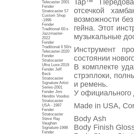
Tap™ Передова
Telecaster 2001
Fender
отсечкой хамба
Stratocaster 57
Custom Shop
возможности без
-1996
Fender
гейна. Этот инс
Traditional 60-s
Jazzmaster-
музыкальные до
2022
Fender
Traditional ll 50/s
Инструмент про
Telecaster-2020
Fender
состоянии нового
Stratocaster
Ultra Luxe-2019
В комплекте удар
Fender Jeff
стрэплоки, полн
Beck
Stratocaster
и ремень.
Signature Artist
Series-2001
У официального д
Fеndеr Jimi
Hendrix Voodoo
Strаtоcаstеr
Made in USA, Coro
USA - 1997
Fender
Stratocaster
Body Ash
Steve Ray
Vaughan
Body Finish Glos
Signature-1998
Fender