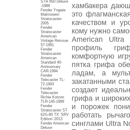
STR 850 Deluxe
хамбакера дающ
-1988
Fender Yngwie
это флагманска
Malmsteen
Stratocaster-
качеством и ур
2005
Fender
кому нужно само
Stratocaster
American
American Ultra
Vintage Reissue
57-1991
профиль гри
Fender
Stratocaster
комфортную игр
American
Standard 40-
пятка грифа об
Anniversary
CAR-1994
ладам, а мульт
Fender
закатанными ст
Telecaster TL-
72-1993
создает идеаль
Fender
Telecaster
грифа и широких
Richie Kotzen
TLR-145-1999
и порожек пони
Fender
Stratocaster ST
работать рычаг
62G-80 TX ‘SRV
Edition’-2013
синглами Ultra N
Fender American
Deluxe