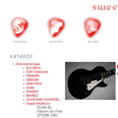
ГЛАВНАЯ
КАТАЛОГ
АРХИВ
Электрогитары
B.C.RICH
ESP / Edwards
FENDER
GIBSON
GRETSCH
Guild
HAMER
IBANEZ
JACKSON / CHARVEL
Japan Replica's
Orville By
Gibson Les Paul
LPS59R 1991