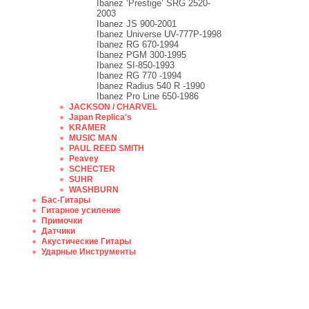
Ibanez ‘Prestige’ SRG 2520-
2003
Ibanez JS 900-2001
Ibanez Universe UV-777P-1998
Ibanez RG 670-1994
Ibanez PGM 300-1995
Ibanez SI-850-1993
Ibanez RG 770 -1994
Ibanez Radius 540 R -1990
Ibanez Pro Line 650-1986
JACKSON / CHARVEL
Japan Replica's
KRAMER
MUSIC MAN
PAUL REED SMITH
Peavey
SCHECTER
SUHR
WASHBURN
Бас-Гитары
Гитарное усиление
Примочки
Датчики
Акустические Гитары
Ударные Инструменты