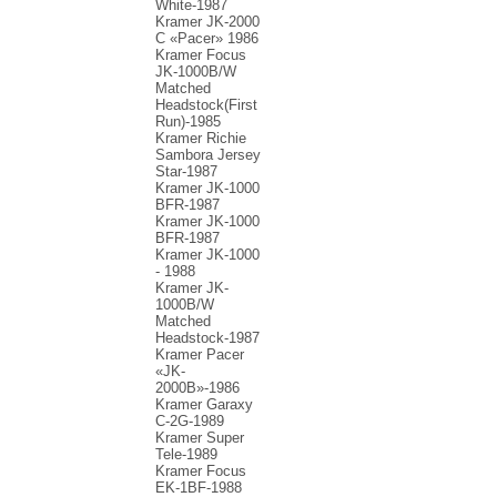
White-1987
Kramer JK-2000
С «Pacer» 1986
Kramer Focus
JK-1000B/W
Matched
Headstock(First
Run)-1985
Kramer Richie
Sambora Jersey
Star-1987
Kramer JK-1000
BFR-1987
Kramer JK-1000
BFR-1987
Kramer JK-1000
- 1988
Kramer JK-
1000B/W
Matched
Headstock-1987
Kramer Pacer
«JK-
2000B»-1986
Kramer Garaxy
C-2G-1989
Kramer Super
Tele-1989
Kramer Focus
EK-1BF-1988