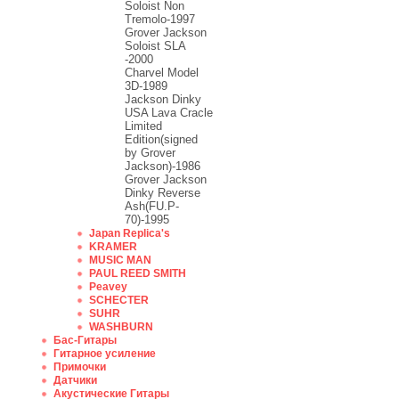
Soloist Non
Tremolo-1997
Grover Jackson
Soloist SLA
-2000
Charvel Model
3D-1989
Jackson Dinky
USA Lava Cracle
Limited
Edition(signed
by Grover
Jackson)-1986
Grover Jackson
Dinky Reverse
Ash(FU.P-
70)-1995
Japan Replica's
KRAMER
MUSIC MAN
PAUL REED SMITH
Peavey
SCHECTER
SUHR
WASHBURN
Бас-Гитары
Гитарное усиление
Примочки
Датчики
Акустические Гитары