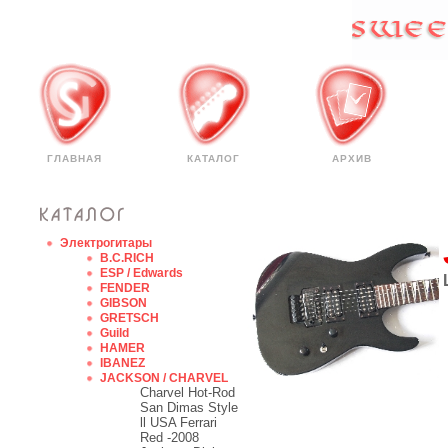
ГЛАВНАЯ
КАТАЛОГ
АРХИВ
Электрогитары
B.C.RICH
ESP / Edwards
FENDER
GIBSON
GRETSCH
Guild
HAMER
IBANEZ
JACKSON / CHARVEL
Charvel Hot-Rod
San Dimas Style
ll USA Ferrari
Red -2008