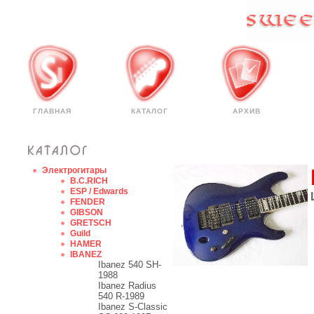
ГЛАВНАЯ
КАТАЛОГ
АРХИВ
Электрогитары
B.C.RICH
ESP / Edwards
FENDER
GIBSON
GRETSCH
Guild
HAMER
IBANEZ
Ibanez 540 SH-
1988
Ibanez Radius
540 R-1989
Ibanez S-Classic