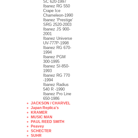
SC 620-1997
Ibanez RG 550
Crape Ice
Chameleon-1990
Ibanez ‘Prestige’
SRG 2520-2003
Ibanez JS 900-
2001
Ibanez Universe
UV-777P-1998
Ibanez RG 670-
1994
Ibanez PGM
300-1995
Ibanez SI-850-
1993
Ibanez RG 770
-1994
Ibanez Radius
540 R -1990
Ibanez Pro Line
650-1986
JACKSON / CHARVEL
Japan Replica's
KRAMER
MUSIC MAN
PAUL REED SMITH
Peavey
SCHECTER
SUHR