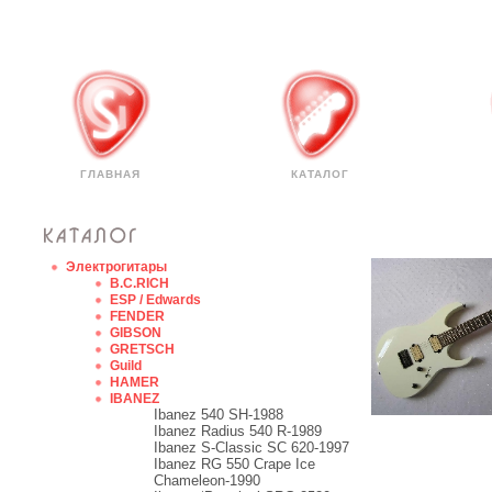
ГЛАВНАЯ
КАТАЛОГ
Электрогитары
B.C.RICH
ESP / Edwards
FENDER
GIBSON
GRETSCH
Guild
HAMER
IBANEZ
Ibanez 540 SH-1988
Ibanez Radius 540 R-1989
Ibanez S-Classic SC 620-1997
Ibanez RG 550 Crape Ice
Chameleon-1990