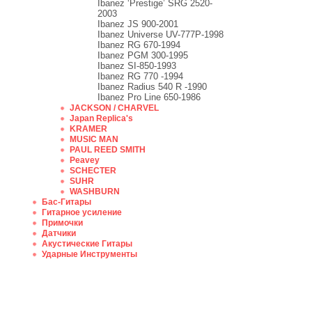
Ibanez ‘Prestige’ SRG 2520-
2003
Ibanez JS 900-2001
Ibanez Universe UV-777P-1998
Ibanez RG 670-1994
Ibanez PGM 300-1995
Ibanez SI-850-1993
Ibanez RG 770 -1994
Ibanez Radius 540 R -1990
Ibanez Pro Line 650-1986
JACKSON / CHARVEL
Japan Replica's
KRAMER
MUSIC MAN
PAUL REED SMITH
Peavey
SCHECTER
SUHR
WASHBURN
Бас-Гитары
Гитарное усиление
Примочки
Датчики
Акустические Гитары
Ударные Инструменты