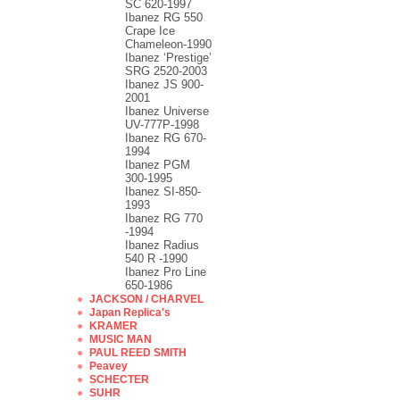
SC 620-1997
Ibanez RG 550
Crape Ice
Chameleon-1990
Ibanez ‘Prestige’
SRG 2520-2003
Ibanez JS 900-
2001
Ibanez Universe
UV-777P-1998
Ibanez RG 670-
1994
Ibanez PGM
300-1995
Ibanez SI-850-
1993
Ibanez RG 770
-1994
Ibanez Radius
540 R -1990
Ibanez Pro Line
650-1986
JACKSON / CHARVEL
Japan Replica's
KRAMER
MUSIC MAN
PAUL REED SMITH
Peavey
SCHECTER
SUHR