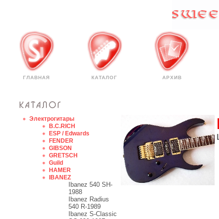
ГЛАВНАЯ
КАТАЛОГ
АРХИВ
Электрогитары
B.C.RICH
ESP / Edwards
FENDER
GIBSON
GRETSCH
Guild
HAMER
IBANEZ
Ibanez 540 SH-
1988
Ibanez Radius
540 R-1989
Ibanez S-Classic