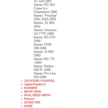
SC 620-1997
Ibanez RG 550
Crape Ice
Chameleon-1990
Ibanez ‘Prestige’
SRG 2520-2003
Ibanez JS 900-
2001
Ibanez Universe
UV-777P-1998
Ibanez RG 670-
1994
Ibanez PGM
300-1995
Ibanez SI-850-
1993
Ibanez RG 770
-1994
Ibanez Radius
540 R -1990
Ibanez Pro Line
650-1986
JACKSON / CHARVEL
Japan Replica's
KRAMER
MUSIC MAN
PAUL REED SMITH
Peavey
SCHECTER
SUHR