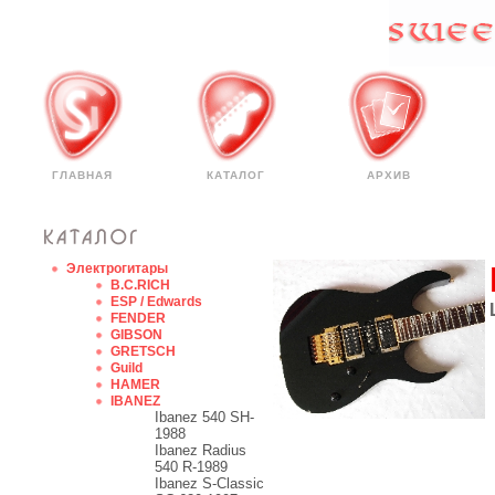
ГЛАВНАЯ
КАТАЛОГ
АРХИВ
Электрогитары
B.C.RICH
ESP / Edwards
FENDER
GIBSON
GRETSCH
Guild
HAMER
IBANEZ
Ibanez 540 SH-
1988
Ibanez Radius
540 R-1989
Ibanez S-Classic