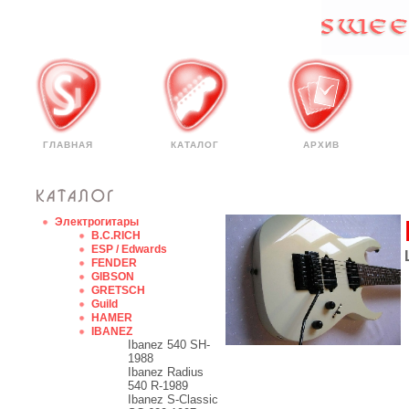
ГЛАВНАЯ
КАТАЛОГ
АРХИВ
Электрогитары
B.C.RICH
ESP / Edwards
FENDER
GIBSON
GRETSCH
Guild
HAMER
IBANEZ
Ibanez 540 SH-
1988
Ibanez Radius
540 R-1989
Ibanez S-Classic