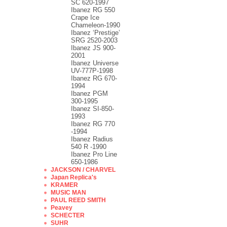
SC 620-1997
Ibanez RG 550
Crape Ice
Chameleon-1990
Ibanez ‘Prestige’
SRG 2520-2003
Ibanez JS 900-
2001
Ibanez Universe
UV-777P-1998
Ibanez RG 670-
1994
Ibanez PGM
300-1995
Ibanez SI-850-
1993
Ibanez RG 770
-1994
Ibanez Radius
540 R -1990
Ibanez Pro Line
650-1986
JACKSON / CHARVEL
Japan Replica's
KRAMER
MUSIC MAN
PAUL REED SMITH
Peavey
SCHECTER
SUHR