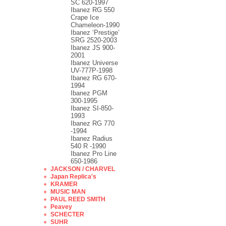
SC 620-1997
Ibanez RG 550
Crape Ice
Chameleon-1990
Ibanez ‘Prestige’
SRG 2520-2003
Ibanez JS 900-
2001
Ibanez Universe
UV-777P-1998
Ibanez RG 670-
1994
Ibanez PGM
300-1995
Ibanez SI-850-
1993
Ibanez RG 770
-1994
Ibanez Radius
540 R -1990
Ibanez Pro Line
650-1986
JACKSON / CHARVEL
Japan Replica's
KRAMER
MUSIC MAN
PAUL REED SMITH
Peavey
SCHECTER
SUHR