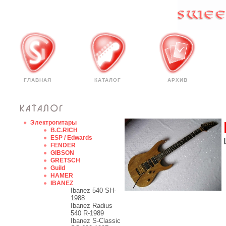
ГЛАВНАЯ
КАТАЛОГ
АРХИВ
Электрогитары
B.C.RICH
ESP / Edwards
FENDER
GIBSON
GRETSCH
Guild
HAMER
IBANEZ
Ibanez 540 SH-
1988
Ibanez Radius
540 R-1989
Ibanez S-Classic