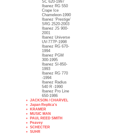
SC 620-1997
Ibanez RG 550
Crape Ice
Chameleon-1990
Ibanez ‘Prestige’
SRG 2520-2003
Ibanez JS 900-
2001
Ibanez Universe
UV-777P-1998
Ibanez RG 670-
1994
Ibanez PGM
300-1995
Ibanez SI-850-
1993
Ibanez RG 770
-1994
Ibanez Radius
540 R -1990
Ibanez Pro Line
650-1986
JACKSON / CHARVEL
Japan Replica's
KRAMER
MUSIC MAN
PAUL REED SMITH
Peavey
SCHECTER
SUHR