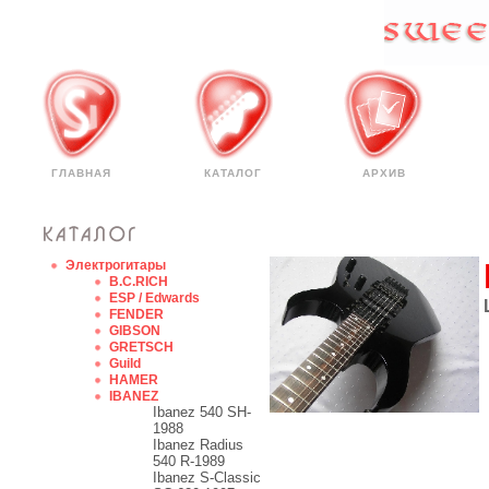
ГЛАВНАЯ
КАТАЛОГ
АРХИВ
Электрогитары
B.C.RICH
ESP / Edwards
FENDER
GIBSON
GRETSCH
Guild
HAMER
IBANEZ
Ibanez 540 SH-
1988
Ibanez Radius
540 R-1989
Ibanez S-Classic