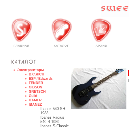
ГЛАВНАЯ
КАТАЛОГ
АРХИВ
Электрогитары
B.C.RICH
ESP / Edwards
FENDER
GIBSON
GRETSCH
Guild
HAMER
IBANEZ
Ibanez 540 SH-
1988
Ibanez Radius
540 R-1989
Ibanez S-Classic