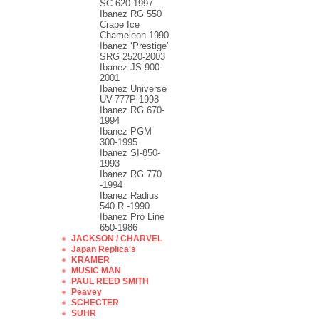
SC 620-1997
Ibanez RG 550
Crape Ice
Chameleon-1990
Ibanez ‘Prestige’
SRG 2520-2003
Ibanez JS 900-
2001
Ibanez Universe
UV-777P-1998
Ibanez RG 670-
1994
Ibanez PGM
300-1995
Ibanez SI-850-
1993
Ibanez RG 770
-1994
Ibanez Radius
540 R -1990
Ibanez Pro Line
650-1986
JACKSON / CHARVEL
Japan Replica's
KRAMER
MUSIC MAN
PAUL REED SMITH
Peavey
SCHECTER
SUHR