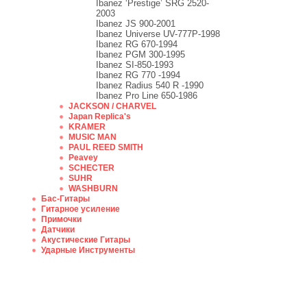
Ibanez ‘Prestige’ SRG 2520-
2003
Ibanez JS 900-2001
Ibanez Universe UV-777P-1998
Ibanez RG 670-1994
Ibanez PGM 300-1995
Ibanez SI-850-1993
Ibanez RG 770 -1994
Ibanez Radius 540 R -1990
Ibanez Pro Line 650-1986
JACKSON / CHARVEL
Japan Replica's
KRAMER
MUSIC MAN
PAUL REED SMITH
Peavey
SCHECTER
SUHR
WASHBURN
Бас-Гитары
Гитарное усиление
Примочки
Датчики
Акустические Гитары
Ударные Инструменты