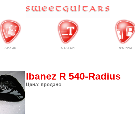
АРХИВ
СТАТЬИ
ФОРУМ
Ibanez R 540-Radius
Цена:
продано