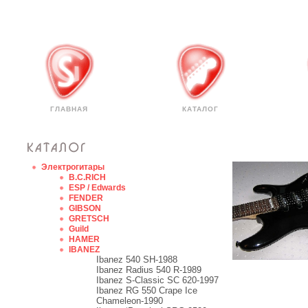
ГЛАВНАЯ
КАТАЛОГ
Электрогитары
B.C.RICH
ESP / Edwards
FENDER
GIBSON
GRETSCH
Guild
HAMER
IBANEZ
Ibanez 540 SH-1988
Ibanez Radius 540 R-1989
Ibanez S-Classic SC 620-1997
Ibanez RG 550 Crape Ice
Chameleon-1990