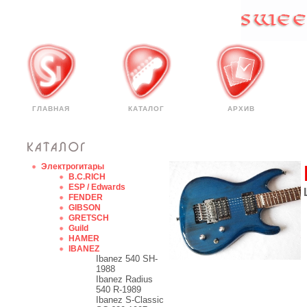
ГЛАВНАЯ
КАТАЛОГ
АРХИВ
Электрогитары
B.C.RICH
ESP / Edwards
FENDER
GIBSON
GRETSCH
Guild
HAMER
IBANEZ
Ibanez 540 SH-
1988
Ibanez Radius
540 R-1989
Ibanez S-Classic