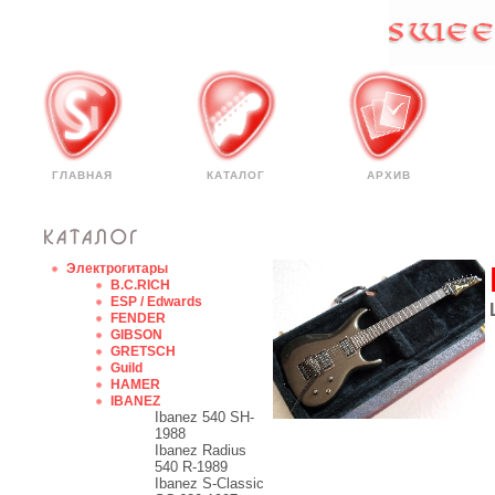
ГЛАВНАЯ
КАТАЛОГ
АРХИВ
Электрогитары
B.C.RICH
ESP / Edwards
FENDER
GIBSON
GRETSCH
Guild
HAMER
IBANEZ
Ibanez 540 SH-
1988
Ibanez Radius
540 R-1989
Ibanez S-Classic