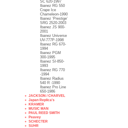
SC 620-1997
Ibanez RG 550
Crape Ice
Chameleon-1990
Ibanez ‘Prestige’
SRG 2520-2003
Ibanez JS 900-
2001
Ibanez Universe
UV-777P-1998
Ibanez RG 670-
1994
Ibanez PGM
300-1995
Ibanez SI-850-
1993
Ibanez RG 770
-1994
Ibanez Radius
540 R -1990
Ibanez Pro Line
650-1986
JACKSON / CHARVEL
Japan Replica's
KRAMER
MUSIC MAN
PAUL REED SMITH
Peavey
SCHECTER
SUHR