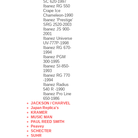
SC 620-1997
Ibanez RG 550
Crape Ice
Chameleon-1990
Ibanez ‘Prestige’
SRG 2520-2003
Ibanez JS 900-
2001
Ibanez Universe
UV-777P-1998
Ibanez RG 670-
1994
Ibanez PGM
300-1995
Ibanez SI-850-
1993
Ibanez RG 770
-1994
Ibanez Radius
540 R -1990
Ibanez Pro Line
650-1986
JACKSON / CHARVEL
Japan Replica's
KRAMER
MUSIC MAN
PAUL REED SMITH
Peavey
SCHECTER
SUHR