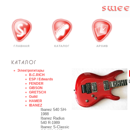
ГЛАВНАЯ
КАТАЛОГ
АРХИВ
Электрогитары
B.C.RICH
ESP / Edwards
FENDER
GIBSON
GRETSCH
Guild
HAMER
IBANEZ
Ibanez 540 SH-
1988
Ibanez Radius
540 R-1989
Ibanez S-Classic