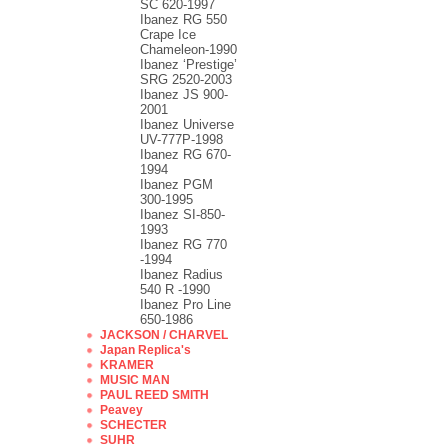
SC 620-1997
Ibanez RG 550
Crape Ice
Chameleon-1990
Ibanez ‘Prestige’
SRG 2520-2003
Ibanez JS 900-
2001
Ibanez Universe
UV-777P-1998
Ibanez RG 670-
1994
Ibanez PGM
300-1995
Ibanez SI-850-
1993
Ibanez RG 770
-1994
Ibanez Radius
540 R -1990
Ibanez Pro Line
650-1986
JACKSON / CHARVEL
Japan Replica's
KRAMER
MUSIC MAN
PAUL REED SMITH
Peavey
SCHECTER
SUHR