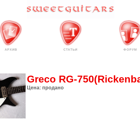
АРХИВ
СТАТЬИ
ФОРУМ
Greco RG-750(Rickenba
Цена:
продано