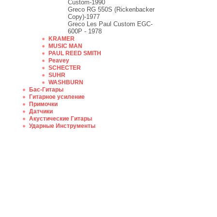
Custom-1990
Greco RG 550S (Rickenbacker
Copy)-1977
Greco Les Paul Custom EGC-
600P - 1978
KRAMER
MUSIC MAN
PAUL REED SMITH
Peavey
SCHECTER
SUHR
WASHBURN
Бас-Гитары
Гитарное усиление
Примочки
Датчики
Акустические Гитары
Ударные Инструменты