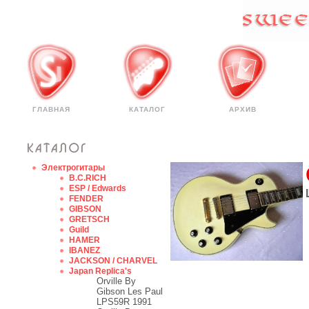
ГЛАВНАЯ
КАТАЛОГ
АРХИВ
Электрогитары
B.C.RICH
ESP / Edwards
FENDER
GIBSON
GRETSCH
Guild
HAMER
IBANEZ
JACKSON / CHARVEL
Japan Replica's
Orville By
Gibson Les Paul
LPS59R 1991