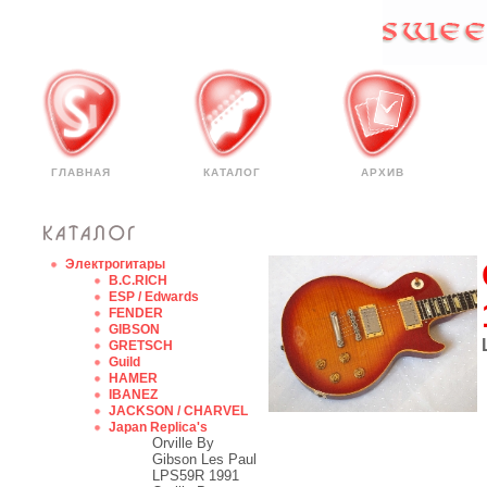
ГЛАВНАЯ
КАТАЛОГ
АРХИВ
Электрогитары
B.C.RICH
ESP / Edwards
FENDER
GIBSON
GRETSCH
Guild
HAMER
IBANEZ
JACKSON / CHARVEL
Japan Replica's
Orville By
Gibson Les Paul
LPS59R 1991