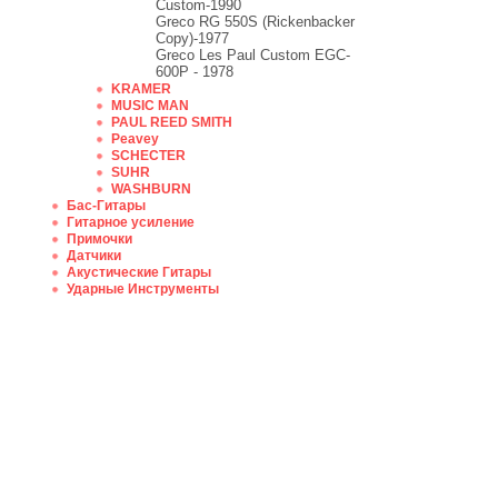
Custom-1990
Greco RG 550S (Rickenbacker
Copy)-1977
Greco Les Paul Custom EGC-
600P - 1978
KRAMER
MUSIC MAN
PAUL REED SMITH
Peavey
SCHECTER
SUHR
WASHBURN
Бас-Гитары
Гитарное усиление
Примочки
Датчики
Акустические Гитары
Ударные Инструменты