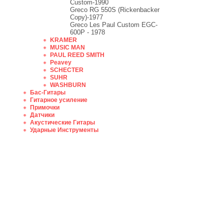
Custom-1990
Greco RG 550S (Rickenbacker
Copy)-1977
Greco Les Paul Custom EGC-
600P - 1978
KRAMER
MUSIC MAN
PAUL REED SMITH
Peavey
SCHECTER
SUHR
WASHBURN
Бас-Гитары
Гитарное усиление
Примочки
Датчики
Акустические Гитары
Ударные Инструменты